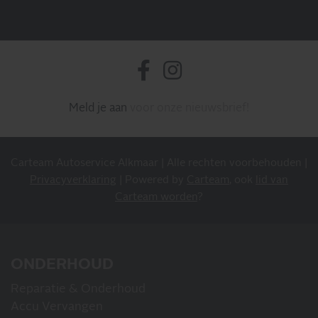
Meld je aan
voor onze nieuwsbrief!
INSCHRIJVEN NIEUWSBRIEF
Carteam Autoservice Alkmaar | Alle rechten voorbehouden |
Blijf op de hoogte van al onze acties, aanbiedingen en
Privacyverklaring
| Powered by
Carteam
, ook
lid van
meer!
Carteam worden
?
ONDERHOUD
Reparatie & Onderhoud
MIS NIETS
Accu Vervangen